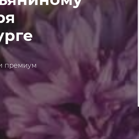
ря
урге
ки премиум